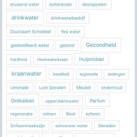
bruisend water
buitenkraan
doorspoelen.
drinkwater
drinkwaterbedrijf
Duurzaam Schoeisel
fles water
Gezondheid
gedestilleerd water
gezond
Hulpmiddel
hardheid
Heetwaterkraan
kraanwater
kwaliteit
legionella
leidingen
Limonade
Luxe Sieraden
Meubel
onderhoud
Ontkalken
Parfum
oppervlaktewater
regeneratie
relinen
Riool
schoon
Schoonmaakazijn
schoonste water
Sieraden