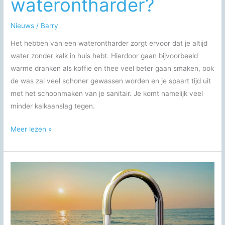
waterontharder?
Nieuws
/
Barry
Het hebben van een waterontharder zorgt ervoor dat je altijd
water zonder kalk in huis hebt. Hierdoor gaan bijvoorbeeld
warme dranken als koffie en thee veel beter gaan smaken, ook
de was zal veel schoner gewassen worden en je spaart tijd uit
met het schoonmaken van je sanitair. Je komt namelijk veel
minder kalkaanslag tegen.
Wat
Meer lezen »
zijn
de
voordelen
van
een
waterontharder?