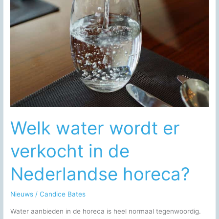
Welk water wordt er
verkocht in de
Nederlandse horeca?
Nieuws
/
Candice Bates
Water aanbieden in de horeca is heel normaal tegenwoordig.