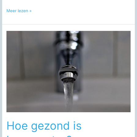
Waar
Meer lezen »
komt
kraanwater
vandaan
Hoe gezond is