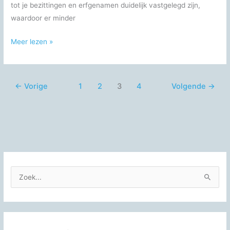
tot je bezittingen en erfgenamen duidelijk vastgelegd zijn,
waardoor er minder
De
Meer lezen »
goedkoopste
notaris
voor
←
Vorige
1
2
3
4
Volgende
→
jouw
testament
Z
o
e
k
n