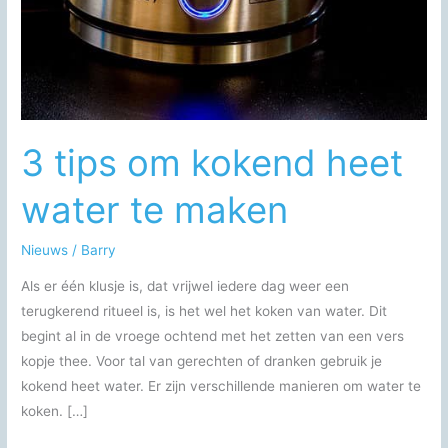
3 tips om kokend heet
water te maken
Nieuws
/
Barry
Als er één klusje is, dat vrijwel iedere dag weer een
terugkerend ritueel is, is het wel het koken van water. Dit
begint al in de vroege ochtend met het zetten van een vers
kopje thee. Voor tal van gerechten of dranken gebruik je
kokend heet water. Er zijn verschillende manieren om water te
koken. […]