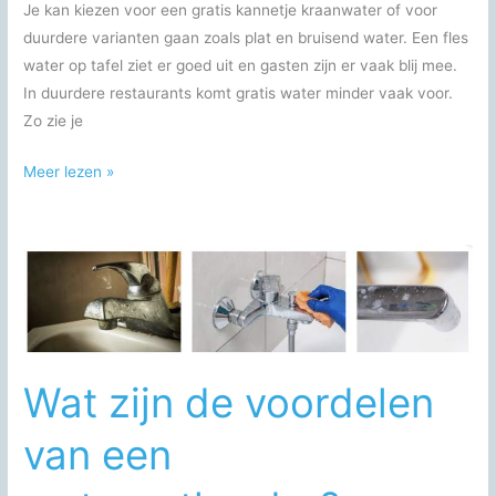
Je kan kiezen voor een gratis kannetje kraanwater of voor
duurdere varianten gaan zoals plat en bruisend water. Een fles
water op tafel ziet er goed uit en gasten zijn er vaak blij mee.
In duurdere restaurants komt gratis water minder vaak voor.
Zo zie je
Welk
Meer lezen »
water
wordt
er
verkocht
in
de
Nederlandse
Wat zijn de voordelen
horeca?
van een