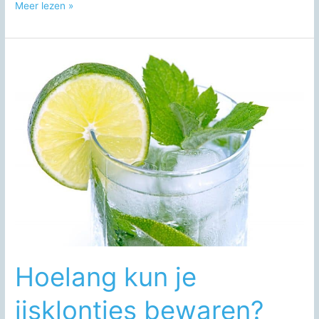
3
Meer lezen »
tips
om
kokend
heet
water
te
maken
Hoelang kun je
ijsklontjes bewaren?