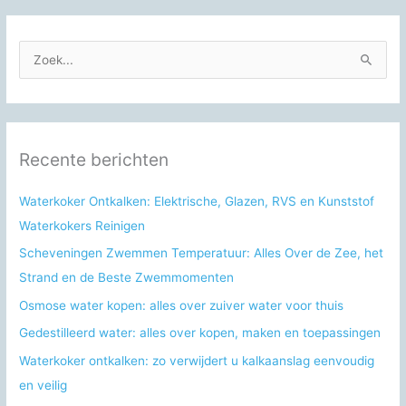
Z
o
e
k
n
Recente berichten
a
a
Waterkoker Ontkalken: Elektrische, Glazen, RVS en Kunststof
r
Waterkokers Reinigen
:
Scheveningen Zwemmen Temperatuur: Alles Over de Zee, het
Strand en de Beste Zwemmomenten
Osmose water kopen: alles over zuiver water voor thuis
Gedestilleerd water: alles over kopen, maken en toepassingen
Waterkoker ontkalken: zo verwijdert u kalkaanslag eenvoudig
en veilig