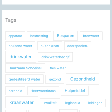
Tags
Besparen
apparaat
besmetting
bronwater
bruisend water
buitenkraan
doorspoelen.
drinkwater
drinkwaterbedrijf
Duurzaam Schoeisel
fles water
Gezondheid
gedestilleerd water
gezond
Hulpmiddel
hardheid
Heetwaterkraan
kraanwater
kwaliteit
legionella
leidingen