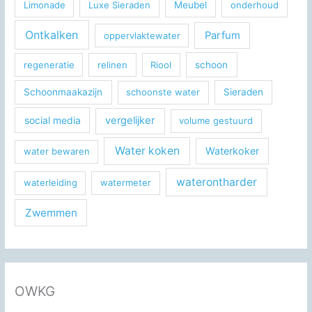
Limonade
Luxe Sieraden
Meubel
onderhoud
Ontkalken
Parfum
oppervlaktewater
regeneratie
relinen
Riool
schoon
Schoonmaakazijn
schoonste water
Sieraden
social media
vergelijker
volume gestuurd
Water koken
Waterkoker
water bewaren
waterontharder
waterleiding
watermeter
Zwemmen
OWKG