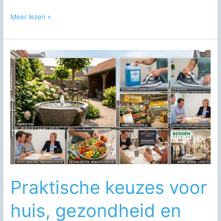
Senseo
Meer lezen »
ontkalken:
complete
handleiding
voor
een
schone
en
goed
werkende
koffiemachine
Praktische keuzes voor
huis, gezondheid en