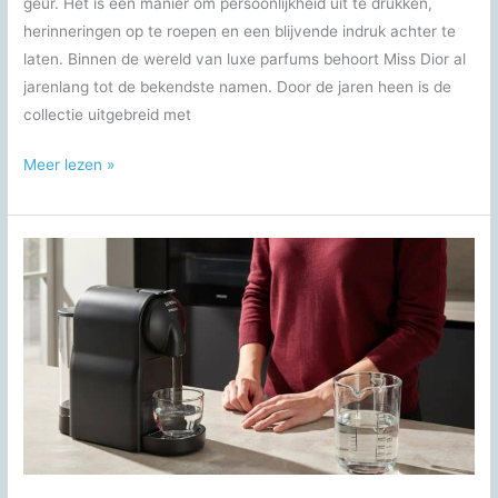
geur. Het is een manier om persoonlijkheid uit te drukken,
herinneringen op te roepen en een blijvende indruk achter te
laten. Binnen de wereld van luxe parfums behoort Miss Dior al
jarenlang tot de bekendste namen. Door de jaren heen is de
collectie uitgebreid met
Miss
Meer lezen »
Dior:
een
complete
gids
over
de
iconische
parfumcollectie