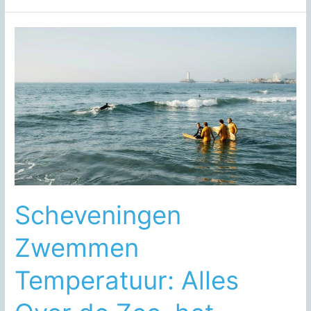
Elektrische,
Glazen,
RVS
en
Kunststof
Waterkokers
Reinigen
Scheveningen
Zwemmen
Temperatuur: Alles