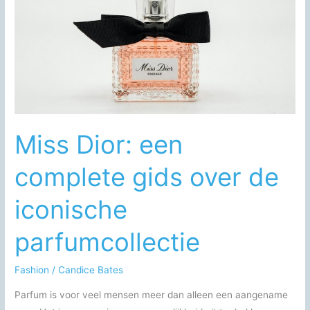
kalkaanslag
eenvoudig
en
veilig
Miss Dior: een
complete gids over de
iconische
parfumcollectie
Fashion
/
Candice Bates
Parfum is voor veel mensen meer dan alleen een aangename