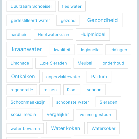
Duurzaam Schoeisel
fles water
Gezondheid
gedestilleerd water
gezond
Hulpmiddel
hardheid
Heetwaterkraan
kraanwater
kwaliteit
legionella
leidingen
Limonade
Luxe Sieraden
Meubel
onderhoud
Ontkalken
Parfum
oppervlaktewater
regeneratie
relinen
Riool
schoon
Schoonmaakazijn
schoonste water
Sieraden
social media
vergelijker
volume gestuurd
Water koken
Waterkoker
water bewaren