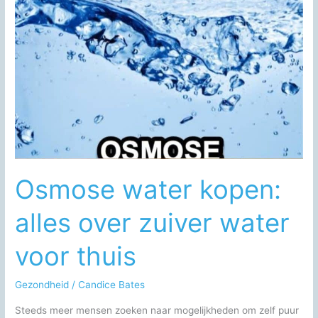
Over
de
Zee,
het
Strand
en
de
Beste
Zwemmomenten
Osmose water kopen:
alles over zuiver water
voor thuis
Gezondheid
/
Candice Bates
Steeds meer mensen zoeken naar mogelijkheden om zelf puur