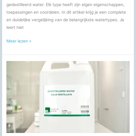
gedestilleerd water. Elk type heeft zijn eigen eigenschappen,
toepassingen en voordelen. In dit artikel krijg je een complete
en duidelijke vergelijking van de belangrijkste watertypes. Je
leert niet
Osmose
Meer lezen »
Water
vs
Bronwater
en
Andere
Watertypes