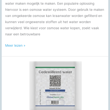
water maken mogelijk te maken. Een populaire oplossing
hiervoor is een osmose water systeem. Door gebruik te maken
van omgekeerde osmose kan kraanwater worden gefilterd en
kunnen veel ongewenste stoffen uit het water worden
verwijderd. Wie kiest voor osmose water kopen, zoekt vaak
naar een betrouwbare
Osmose
Meer lezen »
water
kopen:
alles
over
zuiver
water
voor
thuis