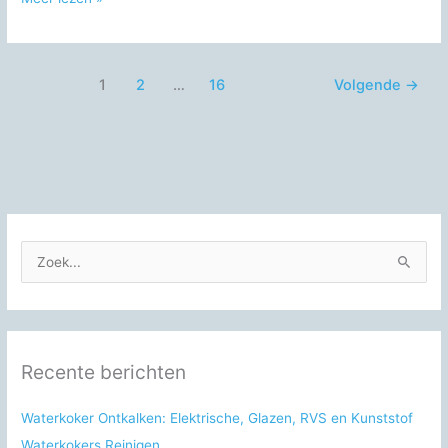
Water:
Veiligheid,
Gebruik
1
2
…
16
Volgende
→
en
Toepassingen
Z
o
e
k
n
Recente berichten
a
a
Waterkoker Ontkalken: Elektrische, Glazen, RVS en Kunststof
r
Waterkokers Reinigen