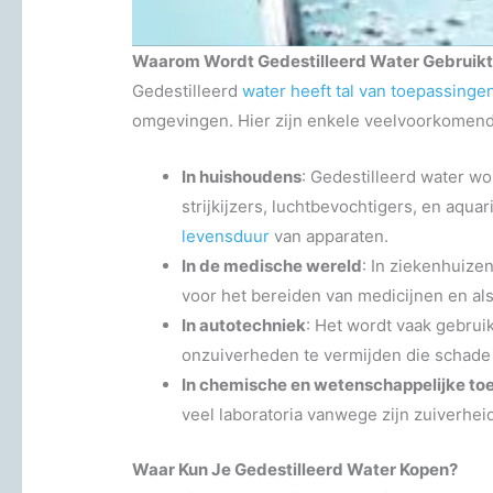
Waarom Wordt Gedestilleerd Water Gebruik
Gedestilleerd
water heeft tal van toepassinge
omgevingen. Hier zijn enkele veelvoorkomen
In huishoudens
: Gedestilleerd water wo
strijkijzers, luchtbevochtigers, en aquar
levensduur
van apparaten.
In de medische wereld
: In ziekenhuize
voor het bereiden van medicijnen en al
In autotechniek
: Het wordt vaak gebrui
onzuiverheden te vermijden die schade
In chemische en wetenschappelijke to
veel laboratoria vanwege zijn zuiverheid
Waar Kun Je Gedestilleerd Water Kopen?