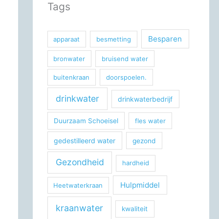
Tags
Besparen
apparaat
besmetting
bronwater
bruisend water
buitenkraan
doorspoelen.
drinkwater
drinkwaterbedrijf
Duurzaam Schoeisel
fles water
gedestilleerd water
gezond
Gezondheid
hardheid
Hulpmiddel
Heetwaterkraan
kraanwater
kwaliteit