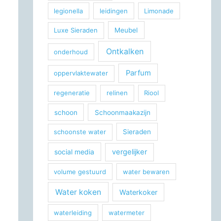
legionella
leidingen
Limonade
Luxe Sieraden
Meubel
Ontkalken
onderhoud
Parfum
oppervlaktewater
regeneratie
relinen
Riool
schoon
Schoonmaakazijn
schoonste water
Sieraden
social media
vergelijker
volume gestuurd
water bewaren
Water koken
Waterkoker
waterleiding
watermeter