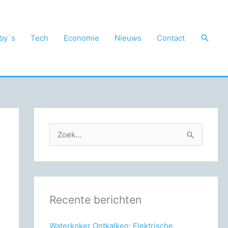
Zoek
by`s
Tech
Economie
Nieuws
Contact
Z
o
e
k
n
Recente berichten
a
a
Waterkoker Ontkalken: Elektrische,