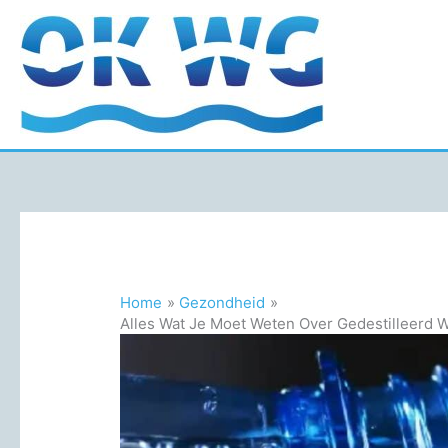
Ga
naar
de
inhoud
Home
Gezondheid
Alles Wat Je Moet Weten Over Gedestilleerd 