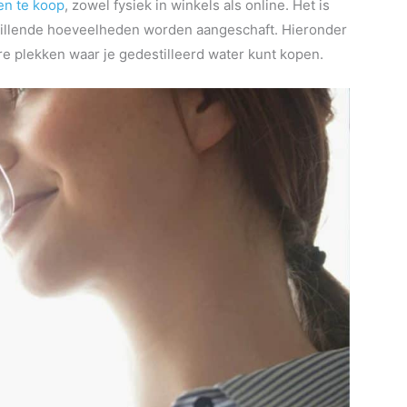
en te koop
, zowel fysiek in winkels als online. Het is
schillende hoeveelheden worden aangeschaft. Hieronder
e plekken waar je gedestilleerd water kunt kopen.