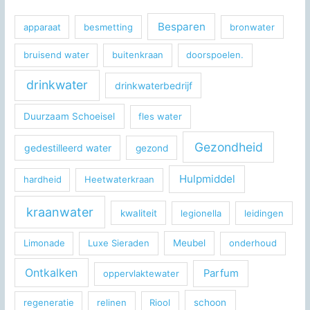
Besparen
apparaat
besmetting
bronwater
bruisend water
buitenkraan
doorspoelen.
drinkwater
drinkwaterbedrijf
Duurzaam Schoeisel
fles water
Gezondheid
gedestilleerd water
gezond
Hulpmiddel
hardheid
Heetwaterkraan
kraanwater
kwaliteit
legionella
leidingen
Limonade
Luxe Sieraden
Meubel
onderhoud
Ontkalken
Parfum
oppervlaktewater
regeneratie
relinen
Riool
schoon