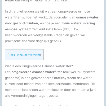
water
dat veilig en lekker is om te drinken.
In dit artikel leggen we uit wat een omgekeerde osmose
waterfilter is, hoe het werkt, de voordelen van
osmose water
voor gezond drinken
, en hoe je een
thuis waterzuivering
osmose
systeem zelf kunt installeren (DIY). Ook
beantwoorden we veelgestelde vragen en geven we
praktische tips voor dagelijks gebruik.
[
Bekijk inhoudt overzicht
]
Wat is een Omgekeerde Osmose Waterfilter?
Een
omgekeerde osmose waterfilter
(ook wel RO-systeem
genoemd) is een geavanceerd filtratiesysteem dat water
zuivert door middel van een semipermeabel membraan. Dit
membraan laat alleen watermoleculen door en houdt vrijwel
alle verontreinigingen tegen, zoals: