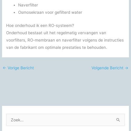
Naverfilter
Osmosekraan voor gefilterd water
Hoe onderhoud ik een RO-systeem?
Onderhoud bestaat uit het regelmatig vervangen van
voorfilters, RO-membraan en naverfilter volgens de instructies
van de fabrikant om optimale prestaties te behouden.
←
Vorige Bericht
Volgende Bericht
→
Z
o