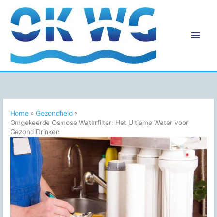
Ga
naar
de
Hoo
inhoud
Home
Gezondheid
Omgekeerde Osmose Waterfilter: Het Ultieme Water voor
Gezond Drinken