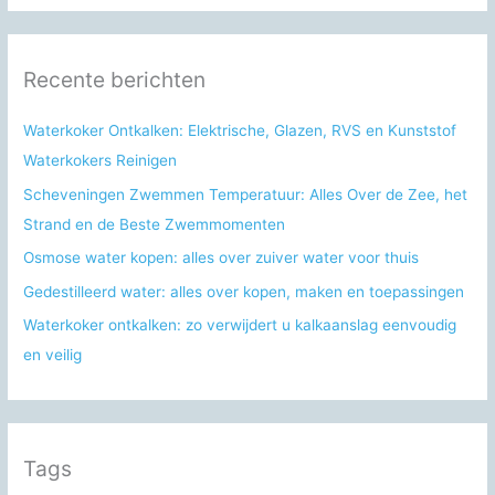
e
k
n
Recente berichten
a
a
Waterkoker Ontkalken: Elektrische, Glazen, RVS en Kunststof
r
Waterkokers Reinigen
:
Scheveningen Zwemmen Temperatuur: Alles Over de Zee, het
Strand en de Beste Zwemmomenten
Osmose water kopen: alles over zuiver water voor thuis
Gedestilleerd water: alles over kopen, maken en toepassingen
Waterkoker ontkalken: zo verwijdert u kalkaanslag eenvoudig
en veilig
Tags