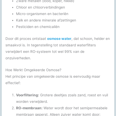
Zware metalen (lood, koper, nikkel)
Chloor en chloorverbindingen
Micro-organismen en bacteriën
Kalk en andere minerale afzettingen
Pesticiden en chemicaliën
Door dit proces ontstaat
osmose water
, dat schoon, helder en
smaakvol is. In tegenstelling tot standaard waterfilters
verwijdert een RO-systeem tot wel 99% van de
onzuiverheden.
Hoe Werkt Omgekeerde Osmose?
Het principe van omgekeerde osmose is eenvoudig maar
effectief:
Voorfiltering:
Grotere deeltjes zoals zand, roest en vuil
worden verwijderd.
RO-membraan:
Water wordt door het semipermeabele
membraan geperst. Alleen zuiver water komt door;