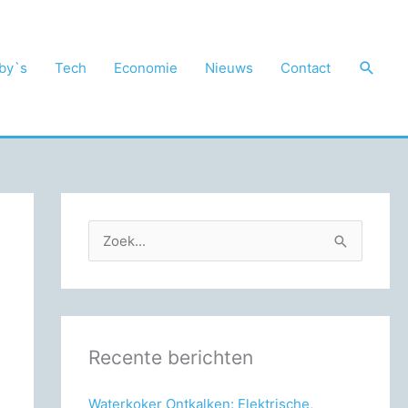
Zoek
by`s
Tech
Economie
Nieuws
Contact
Z
o
e
k
n
Recente berichten
a
a
Waterkoker Ontkalken: Elektrische,