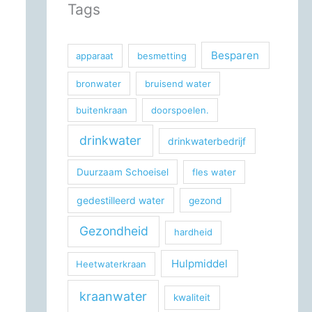
Tags
Besparen
apparaat
besmetting
bronwater
bruisend water
buitenkraan
doorspoelen.
drinkwater
drinkwaterbedrijf
Duurzaam Schoeisel
fles water
gedestilleerd water
gezond
Gezondheid
hardheid
Hulpmiddel
Heetwaterkraan
kraanwater
kwaliteit