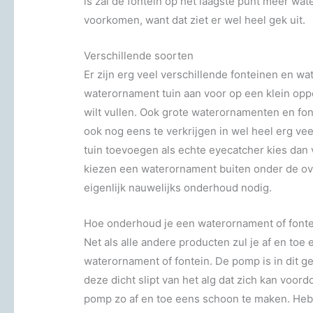
is zal de fontein op het laagste punt meer wat
voorkomen, want dat ziet er wel heel gek uit.
Verschillende soorten
Er zijn erg veel verschillende fonteinen en wa
waterornament tuin aan voor op een klein oppe
wilt vullen. Ook grote waterornamenten en fon
ook nog eens te verkrijgen in wel heel erg ve
tuin toevoegen als echte eyecatcher kies dan 
kiezen een waterornament buiten onder de ove
eigenlijk nauwelijks onderhoud nodig.
Hoe onderhoud je een waterornament of font
Net als alle andere producten zul je af en to
waterornament of fontein. De pomp is in dit gev
deze dicht slipt van het alg dat zich kan voor
pomp zo af en toe eens schoon te maken. Heb