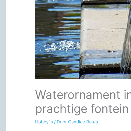
Waterornament in 
prachtige fontein
Hobby`s
/ Door
Candice Bates