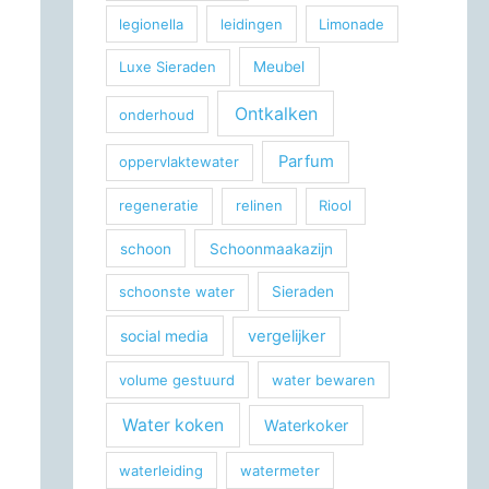
legionella
leidingen
Limonade
Luxe Sieraden
Meubel
Ontkalken
onderhoud
Parfum
oppervlaktewater
regeneratie
relinen
Riool
schoon
Schoonmaakazijn
schoonste water
Sieraden
social media
vergelijker
volume gestuurd
water bewaren
Water koken
Waterkoker
waterleiding
watermeter