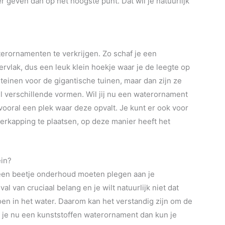
er geven dan op het hoogste punt. Dat wil je natuurlijk
terornamenten te verkrijgen. Zo schaf je een
rvlak, dus een leuk klein hoekje waar je de leegte op
teinen voor de gigantische tuinen, maar dan zijn ze
el verschillende vormen. Wil jij nu een waterornament
vooral een plek waar deze opvalt. Je kunt er ook voor
rkapping te plaatsen, op deze manier heeft het
ein?
e een beetje onderhoud moeten plegen aan je
al van cruciaal belang en je wilt natuurlijk niet dat
doen in het water. Daarom kan het verstandig zijn om de
 je nu een kunststoffen waterornament dan kun je