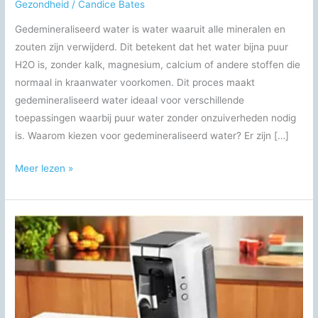
Gezondheid
/
Candice Bates
Gedemineraliseerd water is water waaruit alle mineralen en
zouten zijn verwijderd. Dit betekent dat het water bijna puur
H2O is, zonder kalk, magnesium, calcium of andere stoffen die
normaal in kraanwater voorkomen. Dit proces maakt
gedemineraliseerd water ideaal voor verschillende
toepassingen waarbij puur water zonder onzuiverheden nodig
is. Waarom kiezen voor gedemineraliseerd water? Er zijn […]
Gedemineraliseerd
Meer lezen »
Water
5
Liter
Action:
Alles
Wat
Je
Moet