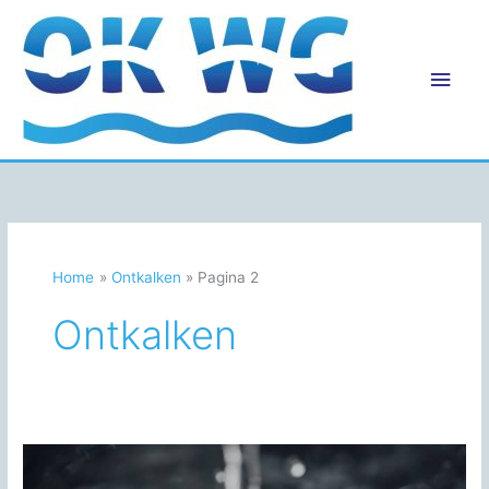
Ga
naar
de
Hoo
inhoud
Home
Ontkalken
Pagina 2
Ontkalken