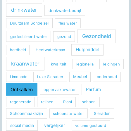
drinkwater
drinkwaterbedrijf
Duurzaam Schoeisel
fles water
Gezondheid
gedestilleerd water
gezond
Hulpmiddel
hardheid
Heetwaterkraan
kraanwater
kwaliteit
legionella
leidingen
Limonade
Luxe Sieraden
Meubel
onderhoud
Ontkalken
Parfum
oppervlaktewater
regeneratie
relinen
Riool
schoon
Schoonmaakazijn
schoonste water
Sieraden
social media
vergelijker
volume gestuurd