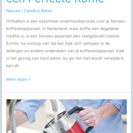
Nieuws
/
Candice Bates
Ontkalken is een essentieel onderhoudsproces voor je Senseo-
koffiezetapparaat. In Nederland, waar koffie een dagelijkse
traditie is, is een Senseo-apparaat een veelgebruikt toestel.
Echter, na verloop van tijd kan kalk zich ophopen in de
leidingen en andere onderdelen van je koffiezetapparaat. Kalk
is het gevolg van hard water, en als het niet wordt verwijderd,
kan dit
Senseo
Meer lezen »
Ontkalken:
De
Complete
Gids
voor
een
Perfecte