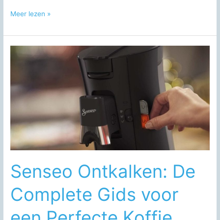
Senseo
Meer lezen »
Maestro
Ontkalken:
Zo
doe
je
het
goed
Senseo Ontkalken: De
Complete Gids voor
een Perfecte Koffie