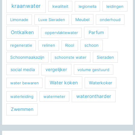
kraanwater
kwaliteit
legionella
leidingen
Limonade
Luxe Sieraden
Meubel
onderhoud
Ontkalken
Parfum
oppervlaktewater
regeneratie
relinen
Riool
schoon
Schoonmaakazijn
schoonste water
Sieraden
social media
vergelijker
volume gestuurd
Water koken
Waterkoker
water bewaren
waterontharder
waterleiding
watermeter
Zwemmen