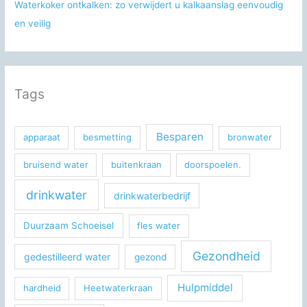
Waterkoker ontkalken: zo verwijdert u kalkaanslag eenvoudig
en veilig
Tags
Besparen
apparaat
besmetting
bronwater
bruisend water
buitenkraan
doorspoelen.
drinkwater
drinkwaterbedrijf
Duurzaam Schoeisel
fles water
Gezondheid
gedestilleerd water
gezond
Hulpmiddel
hardheid
Heetwaterkraan