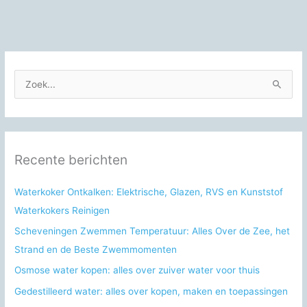
Z
o
e
k
n
Recente berichten
a
a
Waterkoker Ontkalken: Elektrische, Glazen, RVS en Kunststof
r
Waterkokers Reinigen
:
Scheveningen Zwemmen Temperatuur: Alles Over de Zee, het
Strand en de Beste Zwemmomenten
Osmose water kopen: alles over zuiver water voor thuis
Gedestilleerd water: alles over kopen, maken en toepassingen