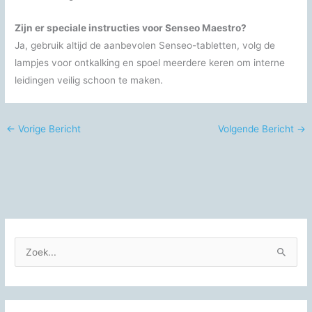
Zijn er speciale instructies voor Senseo Maestro?
Ja, gebruik altijd de aanbevolen Senseo-tabletten, volg de
lampjes voor ontkalking en spoel meerdere keren om interne
leidingen veilig schoon te maken.
←
Vorige Bericht
Volgende Bericht
→
Z
o
e
k