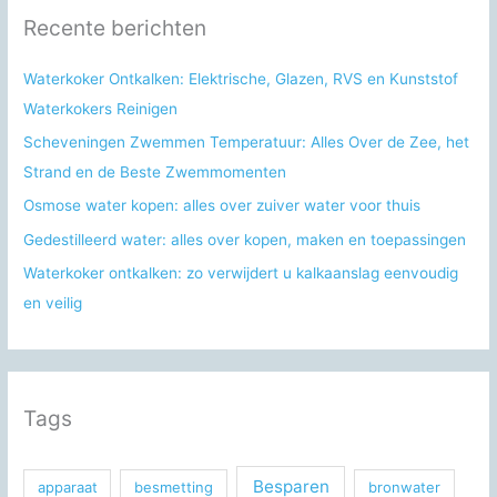
n
Recente berichten
a
a
Waterkoker Ontkalken: Elektrische, Glazen, RVS en Kunststof
r
Waterkokers Reinigen
:
Scheveningen Zwemmen Temperatuur: Alles Over de Zee, het
Strand en de Beste Zwemmomenten
Osmose water kopen: alles over zuiver water voor thuis
Gedestilleerd water: alles over kopen, maken en toepassingen
Waterkoker ontkalken: zo verwijdert u kalkaanslag eenvoudig
en veilig
Tags
Besparen
apparaat
besmetting
bronwater