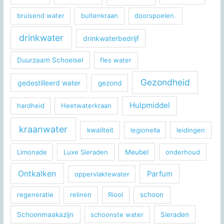
bruisend water
buitenkraan
doorspoelen.
drinkwater
drinkwaterbedrijf
Duurzaam Schoeisel
fles water
Gezondheid
gedestilleerd water
gezond
Hulpmiddel
hardheid
Heetwaterkraan
kraanwater
kwaliteit
legionella
leidingen
Limonade
Luxe Sieraden
Meubel
onderhoud
Ontkalken
Parfum
oppervlaktewater
regeneratie
relinen
Riool
schoon
Schoonmaakazijn
schoonste water
Sieraden