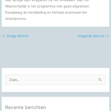
Waarschijnlijk is het programma niet goed afgesloten.
Raadpleeg de handleiding en herhaal eventueel het
afsluitproces.
←
Vorige Bericht
Volgende Bericht
→
Z
o
e
k
n
Recente berichten