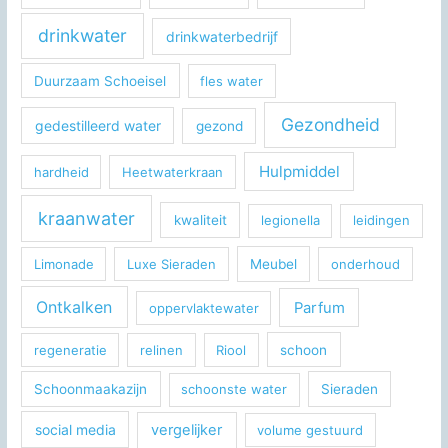
drinkwater
drinkwaterbedrijf
Duurzaam Schoeisel
fles water
Gezondheid
gedestilleerd water
gezond
Hulpmiddel
hardheid
Heetwaterkraan
kraanwater
kwaliteit
legionella
leidingen
Limonade
Luxe Sieraden
Meubel
onderhoud
Ontkalken
Parfum
oppervlaktewater
regeneratie
relinen
Riool
schoon
Schoonmaakazijn
schoonste water
Sieraden
social media
vergelijker
volume gestuurd