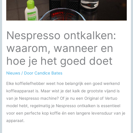
Nespresso ontkalken:
waarom, wanneer en
hoe je het goed doet
Nieuws
/ Door
Candice Bates
Elke koffieliefhebber weet hoe belangrijk een goed werkend
koffieapparaat is. Maar wist je dat kalk de grootste vijand is
van je Nespresso machine? Of je nu een Original of Vertuo
model hebt, regelmatig je Nespresso ontkalken is essentieel
voor een perfecte kop koffie én een langere levensduur van je
apparaat.