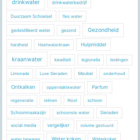
drinkwater
drinkwaterbedrijf
Duurzaam Schoeisel
fles water
Gezondheid
gedestilleerd water
gezond
Hulpmiddel
hardheid
Heetwaterkraan
kraanwater
kwaliteit
legionella
leidingen
Limonade
Luxe Sieraden
Meubel
onderhoud
Ontkalken
Parfum
oppervlaktewater
regeneratie
relinen
Riool
schoon
Schoonmaakazijn
schoonste water
Sieraden
social media
vergelijker
volume gestuurd
Water koken
Waterkoker
water bewaren