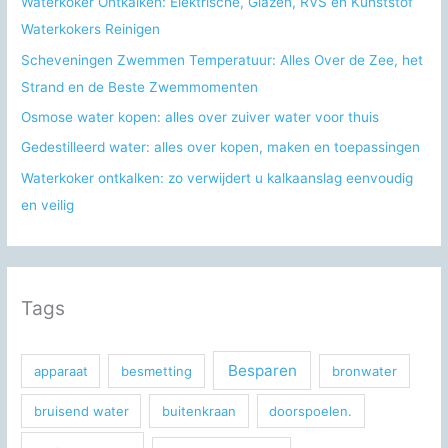
Waterkoker Ontkalken: Elektrische, Glazen, RVS en Kunststof
r
Waterkokers Reinigen
:
Scheveningen Zwemmen Temperatuur: Alles Over de Zee, het
Strand en de Beste Zwemmomenten
Osmose water kopen: alles over zuiver water voor thuis
Gedestilleerd water: alles over kopen, maken en toepassingen
Waterkoker ontkalken: zo verwijdert u kalkaanslag eenvoudig
en veilig
Tags
Besparen
apparaat
besmetting
bronwater
bruisend water
buitenkraan
doorspoelen.