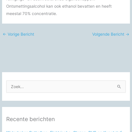
Ontsmettingsalcohol kan ook ethanol bevatten en heeft
meestal 70% concentratie.
←
Vorige Bericht
Volgende Bericht
→
Z
o
e
k
n
Recente berichten
a
a