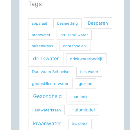
Tags
Besparen
apparaat
besmetting
bronwater
bruisend water
buitenkraan
doorspoelen.
drinkwater
drinkwaterbedrijf
Duurzaam Schoeisel
fles water
gedestilleerd water
gezond
Gezondheid
hardheid
Hulpmiddel
Heetwaterkraan
kraanwater
kwaliteit