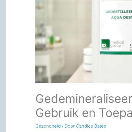
Gedemineraliseerd
Gebruik en Toep
Gezondheid
/ Door
Candice Bates