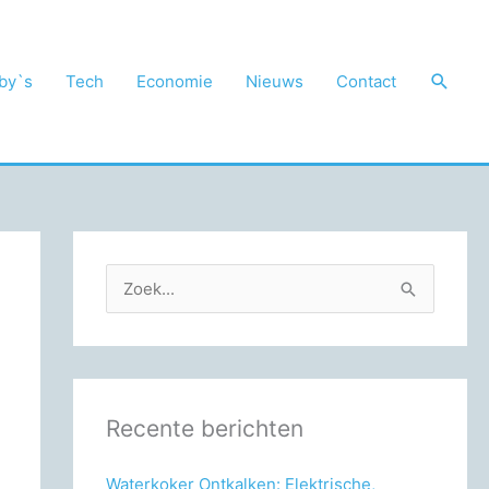
Zoek
by`s
Tech
Economie
Nieuws
Contact
Z
o
e
k
n
Recente berichten
a
a
Waterkoker Ontkalken: Elektrische,