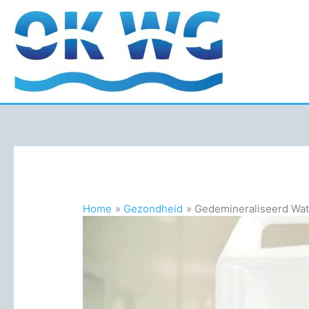
Ga
naar
de
inhoud
Home
Gezondheid
Gedemineraliseerd Wate