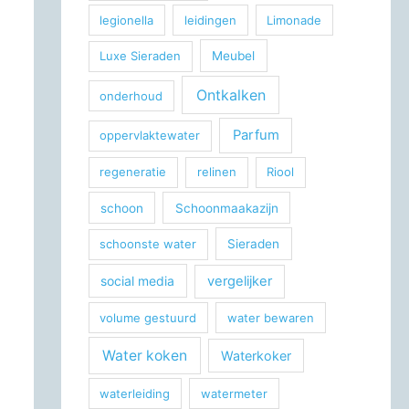
legionella
leidingen
Limonade
Luxe Sieraden
Meubel
Ontkalken
onderhoud
Parfum
oppervlaktewater
regeneratie
relinen
Riool
schoon
Schoonmaakazijn
schoonste water
Sieraden
social media
vergelijker
volume gestuurd
water bewaren
Water koken
Waterkoker
waterleiding
watermeter