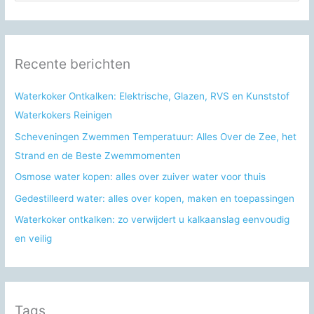
e
k
n
Recente berichten
a
a
Waterkoker Ontkalken: Elektrische, Glazen, RVS en Kunststof
r
Waterkokers Reinigen
:
Scheveningen Zwemmen Temperatuur: Alles Over de Zee, het
Strand en de Beste Zwemmomenten
Osmose water kopen: alles over zuiver water voor thuis
Gedestilleerd water: alles over kopen, maken en toepassingen
Waterkoker ontkalken: zo verwijdert u kalkaanslag eenvoudig
en veilig
Tags