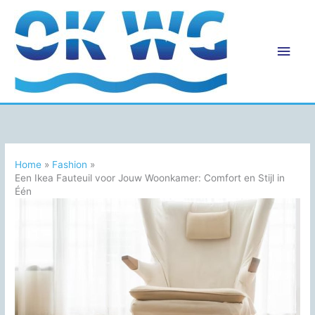
Ga
naar
de
Hoo
inhoud
Home
Fashion
Een Ikea Fauteuil voor Jouw Woonkamer: Comfort en Stijl in
Één