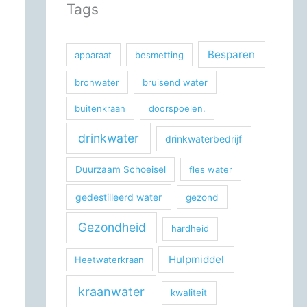
Tags
Besparen
apparaat
besmetting
bronwater
bruisend water
buitenkraan
doorspoelen.
drinkwater
drinkwaterbedrijf
Duurzaam Schoeisel
fles water
gedestilleerd water
gezond
Gezondheid
hardheid
Hulpmiddel
Heetwaterkraan
kraanwater
kwaliteit