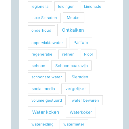
legionella
leidingen
Limonade
Luxe Sieraden
Meubel
Ontkalken
onderhoud
Parfum
oppervlaktewater
regeneratie
relinen
Riool
schoon
Schoonmaakazijn
schoonste water
Sieraden
social media
vergelijker
volume gestuurd
water bewaren
Water koken
Waterkoker
waterleiding
watermeter