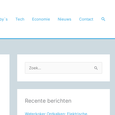
Zoek
by`s
Tech
Economie
Nieuws
Contact
Z
o
e
k
n
Recente berichten
a
a
Waterkoker Ontkalken: Elektrische,